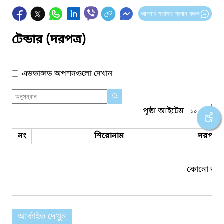
আপনার মতামত প্রদান করুন
টেন্ডার (দরপত্র)
এডভান্সড অপশনগুলো দেখান
পৃষ্ঠা আইটেম
নং
শিরোনাম
দরপত্র 
কোনো তথ্য
আর্কাইভ দেখুন