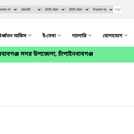
দেখুন
র্ধ্বতন অফিস
ই-সেবা
গ্যালারি
যোগাযোগ
বাবগঞ্জ সদর উপজেলা, চাঁপাইনবাবগঞ্জ