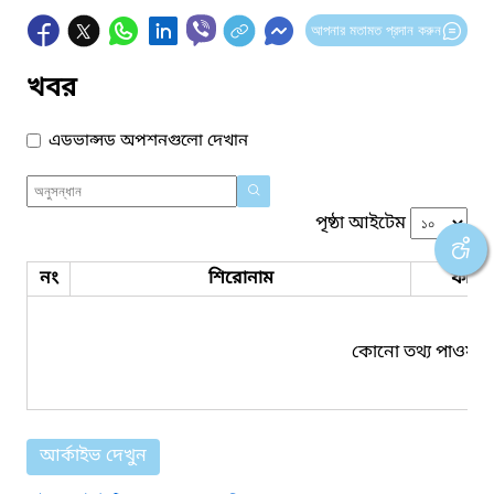
আপনার মতামত প্রদান করুন
খবর
এডভান্সড অপশনগুলো দেখান
পৃষ্ঠা আইটেম
নং
শিরোনাম
ফাইল
কোনো তথ্য পাওয়া য
আর্কাইভ দেখুন